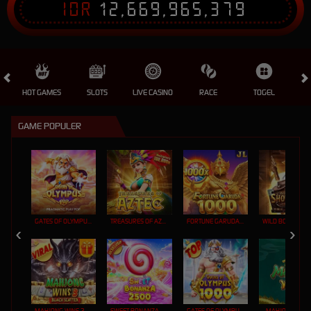
IDR
12,669,965,379
HOT GAMES
SLOTS
LIVE CASINO
RACE
TOGEL
OL
GAME POPULER
GATES OF OLYMPUS POP
TREASURES OF AZTEC
FORTUNE GARUDA 1000
MAHJONG WINS 3 – BLACK SCATTER
SWEET BONANZA 2500
GATES OF OLYMPUS 1000
MAHJONG WAYS