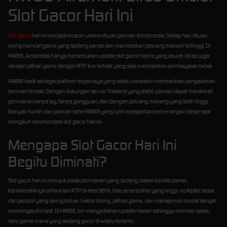
Slot Gacor Hari Ini
Slot gacor
hari ini menjadi incaran utama ribuan pemain di Indonesia. Setiap hari, ribuan
orang mencari game yang sedang panas dan memberikan peluang maxwin tertinggi. Di
HW88, Anda tidak hanya menemukan update slot gacor hari ini yang akurat, tetapi juga
ratusan pilihan game dengan RTP live terbaik yang siap memberikan pembayaran besar.
HW88 hadir sebagai platform terpercaya yang selalu konsisten memberikan pengalaman
bermain terbaik. Dengan dukungan server Thailand yang stabil, pemain dapat menikmati
permainan tanpa lag, tanpa gangguan, dan dengan peluang menang yang lebih tinggi.
Banyak hunter dan pemain setia HW88 yang rutin melaporkan kemenangan besar saat
mengikuti rekomendasi slot gacor hari ini.
Mengapa Slot Gacor Hari Ini
Begitu Diminati?
Slot gacor hari ini merujuk pada permainan yang sedang dalam kondisi panas.
Karakteristiknya antara lain RTP di atas 96%, frekuensi scatter yang tinggi, multiplier besar,
dan jackpot yang sering keluar. Faktor timing, pilihan game, dan manajemen modal sangat
memengaruhi hasil. Di HW88, tim menyediakan update harian sehingga member selalu
tahu game mana yang sedang gacor di waktu tertentu.