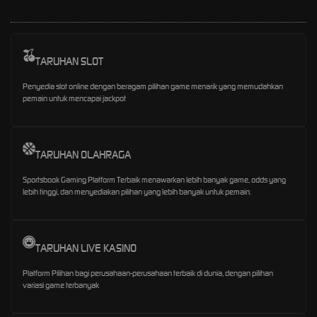
TARUHAN SLOT
Penyedia slot online dengan beragam pilihan game menarik yang memudahkan
pemain untuk mencapai jackpot
TARUHAN OLAHRAGA
Sportsbook Gaming Platform Terbaik menawarkan lebih banyak game, odds yang
lebih tinggi, dan menyediakan pilihan yang lebih banyak untuk pemain.
TARUHAN LIVE KASINO
Platform Pilihan bagi perusahaan-perusahaan terbaik di dunia, dengan pilihan
variasi game terbanyak