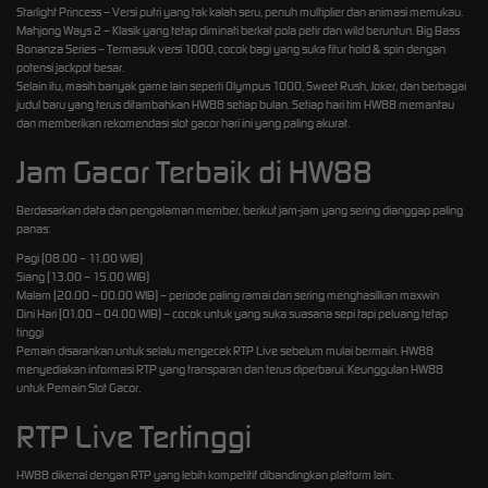
Starlight Princess – Versi putri yang tak kalah seru, penuh multiplier dan animasi memukau.
Mahjong Ways 2 – Klasik yang tetap diminati berkat pola petir dan wild beruntun. Big Bass
Bonanza Series – Termasuk versi 1000, cocok bagi yang suka fitur hold & spin dengan
potensi jackpot besar.
Selain itu, masih banyak game lain seperti Olympus 1000, Sweet Rush, Joker, dan berbagai
judul baru yang terus ditambahkan HW88 setiap bulan. Setiap hari tim HW88 memantau
dan memberikan rekomendasi slot gacor hari ini yang paling akurat.
Jam Gacor Terbaik di HW88
Berdasarkan data dan pengalaman member, berikut jam-jam yang sering dianggap paling
panas:
Pagi (08.00 – 11.00 WIB)
Siang (13.00 – 15.00 WIB)
Malam (20.00 – 00.00 WIB) – periode paling ramai dan sering menghasilkan maxwin
Dini Hari (01.00 – 04.00 WIB) – cocok untuk yang suka suasana sepi tapi peluang tetap
tinggi
Pemain disarankan untuk selalu mengecek RTP Live sebelum mulai bermain. HW88
menyediakan informasi RTP yang transparan dan terus diperbarui. Keunggulan HW88
untuk Pemain Slot Gacor.
RTP Live Tertinggi
HW88 dikenal dengan RTP yang lebih kompetitif dibandingkan platform lain.