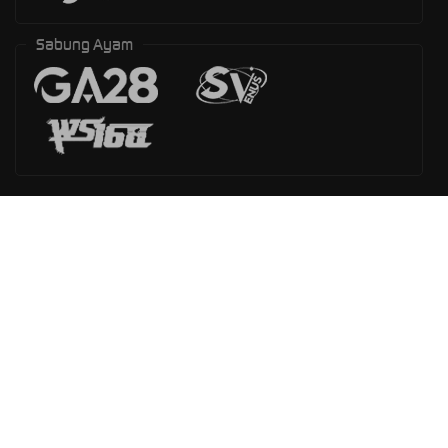
Sabung Ayam