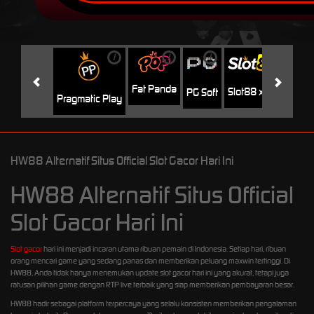
i
i
i
i
i
Facha
Fat Panda
Slot88 x PP
PG Soft
Pragmatic Play
HW88 Alternatif Situs Official Slot Gacor Hari Ini
HW88 Alternatif Situs Official
Slot Gacor Hari Ini
Slot gacor
hari ini menjadi incaran utama ribuan pemain di Indonesia. Setiap hari, ribuan
orang mencari game yang sedang panas dan memberikan peluang maxwin tertinggi. Di
HW88, Anda tidak hanya menemukan update slot gacor hari ini yang akurat, tetapi juga
ratusan pilihan game dengan RTP live terbaik yang siap memberikan pembayaran besar.
HW88 hadir sebagai platform terpercaya yang selalu konsisten memberikan pengalaman