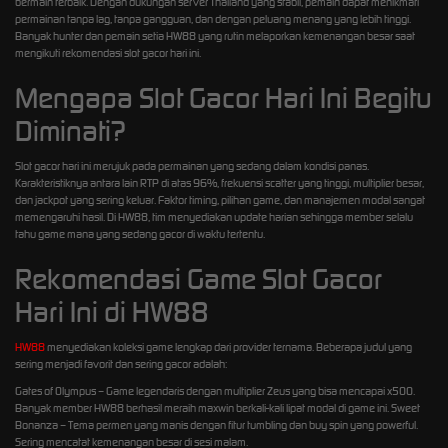
bermain terbaik. Dengan dukungan server Thailand yang stabil, pemain dapat menikmati
permainan tanpa lag, tanpa gangguan, dan dengan peluang menang yang lebih tinggi.
Banyak hunter dan pemain setia HW88 yang rutin melaporkan kemenangan besar saat
mengikuti rekomendasi slot gacor hari ini.
Mengapa Slot Gacor Hari Ini Begitu
Diminati?
Slot gacor hari ini merujuk pada permainan yang sedang dalam kondisi panas.
Karakteristiknya antara lain RTP di atas 96%, frekuensi scatter yang tinggi, multiplier besar,
dan jackpot yang sering keluar. Faktor timing, pilihan game, dan manajemen modal sangat
memengaruhi hasil. Di HW88, tim menyediakan update harian sehingga member selalu
tahu game mana yang sedang gacor di waktu tertentu.
Rekomendasi Game Slot Gacor
Hari Ini di HW88
HW88
menyediakan koleksi game lengkap dari provider ternama. Beberapa judul yang
sering menjadi favorit dan sering gacor adalah:
Gates of Olympus – Game legendaris dengan multiplier Zeus yang bisa mencapai x500.
Banyak member HW88 berhasil meraih maxwin berkali-kali lipat modal di game ini. Sweet
Bonanza – Tema permen yang manis dengan fitur tumbling dan buy spin yang powerful.
Sering mencatat kemenangan besar di sesi malam.