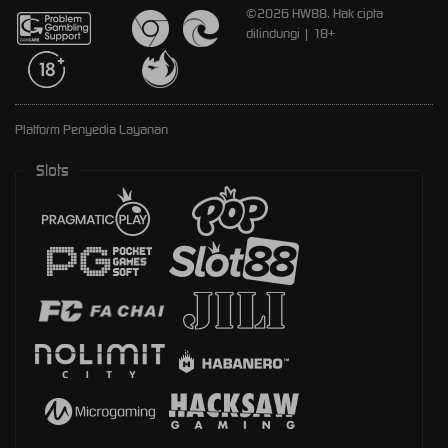
©2026 HW88. Hak cipta
dilindungi | 18+
Platform Penyedia Layanan
Slots