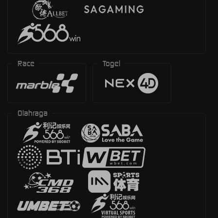
Race
Togel
Olahraga