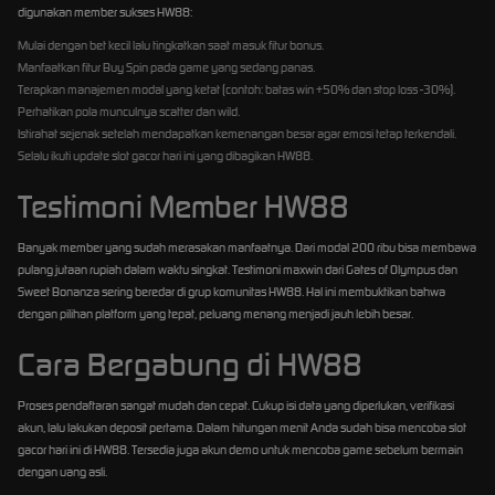
digunakan member sukses HW88:
Mulai dengan bet kecil lalu tingkatkan saat masuk fitur bonus.
Manfaatkan fitur Buy Spin pada game yang sedang panas.
Terapkan manajemen modal yang ketat (contoh: batas win +50% dan stop loss -30%).
Perhatikan pola munculnya scatter dan wild.
Istirahat sejenak setelah mendapatkan kemenangan besar agar emosi tetap terkendali.
Selalu ikuti update slot gacor hari ini yang dibagikan HW88.
Testimoni Member HW88
Banyak member yang sudah merasakan manfaatnya. Dari modal 200 ribu bisa membawa
pulang jutaan rupiah dalam waktu singkat. Testimoni maxwin dari Gates of Olympus dan
Sweet Bonanza sering beredar di grup komunitas HW88. Hal ini membuktikan bahwa
dengan pilihan platform yang tepat, peluang menang menjadi jauh lebih besar.
Cara Bergabung di HW88
Proses pendaftaran sangat mudah dan cepat. Cukup isi data yang diperlukan, verifikasi
akun, lalu lakukan deposit pertama. Dalam hitungan menit Anda sudah bisa mencoba slot
gacor hari ini di HW88. Tersedia juga akun demo untuk mencoba game sebelum bermain
dengan uang asli.