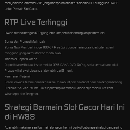
menyediakan informasi RTP yang transparan dan terus diperbarui. Keunggulan HW88
untuk Pemain Slot Gacor.
RTP Live Tertinggi
HW88 dikenal dengan RTP yang lebih kompetitif dibandingkan platform lain.
Bonus dan Promosi Melimpah
Bonus New Member hingga 100% + Free Spin, bonus harian, cashback, dan event
mingguan yang memudahkan modal awal.
Transaksi Cepat & Aman
Deposit dan withdraw instan melalui QRIS, DANA, OVO, GoPay, serta semua bank lokal.
Proses withdrawal biasanya tidak lebih dari 5 menit.
Keamanan Terjamin
Sistem enkripsi terbaik dan lisensi resmi membuat pemain dapat bermain dengan tenang.
Customer Service 24 Jam Tim support siap membantu kapan saja melalui live chat,
WhatsApp, dan Telegram.
Strategi Bermain Slot Gacor Hari Ini
di HW88
Agar lebih maksimal saat bermain slot gacor hari ini, berikut beberapa strategi yang sering