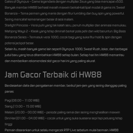
Gates of Olympus – Game legendaris dengan multiplier Zeus yang bisa mencapai x500.
Banyak member HW88 berhasil meraih maxwin berkali-kali lipat modal di game ini. Sweet
Bonanza – Tema permen yang manis dengan fitur tumbling dan buy spin yang powerful.
Sering mencatat kemenangan besar di sesi malam.
Starlight Princess – Versi putri yang tak kalah seru, penuh multiplier dan animasi memukau.
Mahjong Ways 2 – Klasik yang tetap diminati berkat pola petir dan wild beruntun. Big Bass
Bonanza Series – Termasuk versi 1000, cocok bagi yang suka fitur hold & spin dengan
potensi jackpot besar.
Selain itu, masih banyak game lain seperti Olympus 1000, Sweet Rush, Joker, dan berbagai
judul baru yang terus ditambahkan HW88 setiap bulan. Setiap hari tim HW88 memantau
dan memberikan rekomendasi slot gacor hari ini yang paling akurat.
Jam Gacor Terbaik di HW88
Berdasarkan data dan pengalaman member, berikut jam-jam yang sering dianggap paling
panas:
Pagi (08.00 – 11.00 WIB)
Siang (13.00 – 15.00 WIB)
Malam (20.00 – 00.00 WIB) – periode paling ramai dan sering menghasilkan maxwin
Dini Hari (01.00 – 04.00 WIB) – cocok untuk yang suka suasana sepi tapi peluang tetap
tinggi
Pemain disarankan untuk selalu mengecek RTP Live sebelum mulai bermain. HW88