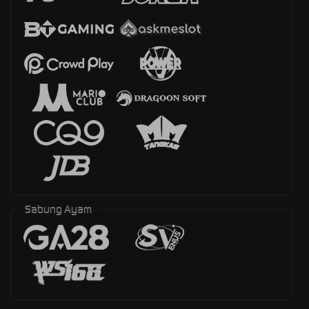
Sabung Ayam