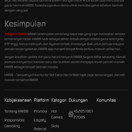
akun, lalu lakukan deposit pertama. Dalam hitungan menit Anda sudah bisa mencoba slot
gacor hari ini di HW88. Tersedia juga akun demo untuk mencoba game sebelum bermain
dengan uang asli.
Kesimpulan
Slot gacor hari ini
adalah kesempatan emas bagi siapa saja yang ingin merasakan sensasi
kemenangan besar. HW88 hadir sebagai pilihan terbaik dengan koleksi game terlengkap,
RTP tinggi, bonus melimpah, dan layanan terbaik di kelasnya. Baik untuk pemula maupun
pemain berpengalaman, HW88 siap menjadi tempat Anda berburu maxwin setiap hari.
Jangan lewatkan update slot gacor hari ini hanya di HW88. Segera daftar sekarang, nikmati
promosi menyambut member baru, dan buktikan sendiri mengapa ribuan pemain memilih
HW88 sebagai tempat bermain mereka.
HW88 – Tempatnya Para Hunter Slot Gacor Hari Ini Main bijak, kejar kemenangan, dan raih
maxwin bersama HW88!.
Kebijaksanaan
Platform
Kategori
Dukungan
Komunitas
Tentang HW88
Promosi
Hot
+62851961
Games
27085
Responsible
Loyalty
Gambling
Slots
Referral