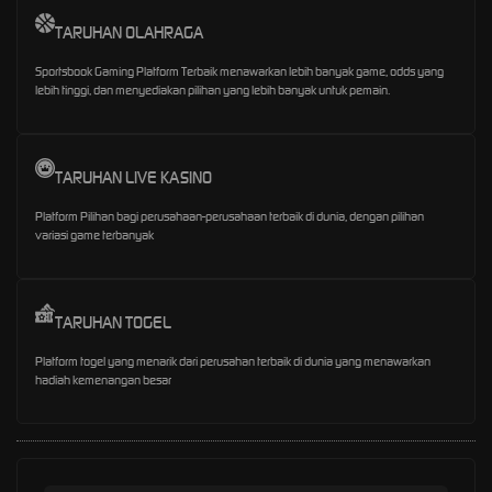
TARUHAN OLAHRAGA
Sportsbook Gaming Platform Terbaik menawarkan lebih banyak game, odds yang
lebih tinggi, dan menyediakan pilihan yang lebih banyak untuk pemain.
TARUHAN LIVE KASINO
Platform Pilihan bagi perusahaan-perusahaan terbaik di dunia, dengan pilihan
variasi game terbanyak
TARUHAN TOGEL
Platform togel yang menarik dari perusahan terbaik di dunia yang menawarkan
hadiah kemenangan besar