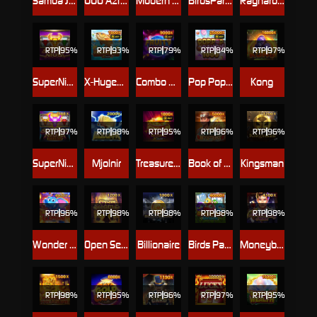
Samba Jewel
UGO Aztec Gold
Modern Gods
BirdsParty
Ragnarok : Thor VS Loki
RTP
95%
RTP
93%
RTP
79%
RTP
84%
RTP
97%
SuperNiubi
X-Huge_Fishin' Fever X-Huge
Combo Fruity Bonanza Combo
Pop Pop Candy 1000
Kong
RTP
97%
RTP
98%
RTP
95%
RTP
96%
RTP
96%
SuperNiubiDeluxe
Mjolnir
TreasureBowl
Book of Mystery
Kingsman
RTP
96%
RTP
98%
RTP
98%
RTP
98%
RTP
98%
Wonder Elephant
Open Sesame
Billionaire
Birds Party Deluxe
Moneybags Man
RTP
98%
RTP
95%
RTP
96%
RTP
97%
RTP
95%