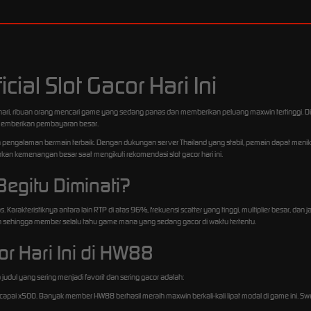
cial Slot Gacor Hari Ini
ap hari, ribuan orang mencari game yang sedang panas dan memberikan peluang maxwin tertinggi. 
p memberikan pembayaran besar.
n pengalaman bermain terbaik. Dengan dukungan server Thailand yang stabil, pemain dapat men
kan kemenangan besar saat mengikuti rekomendasi slot gacor hari ini.
Begitu Diminati?
Karakteristiknya antara lain RTP di atas 96%, frekuensi scatter yang tinggi, multiplier besar, dan
 sehingga member selalu tahu game mana yang sedang gacor di waktu tertentu.
r Hari Ini di HW88
udul yang sering menjadi favorit dan sering gacor adalah:
capai x500. Banyak member HW88 berhasil meraih maxwin berkali-kali lipat modal di game ini. 