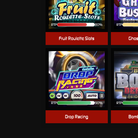
RTP
80%
RTP
Fruit Roulette Slots
Ghos
RTP
90%
RTP
Drop Racing
Bomb