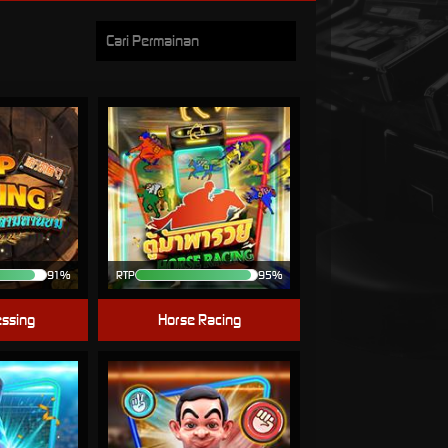
91%
RTP
95%
essing
Horse Racing