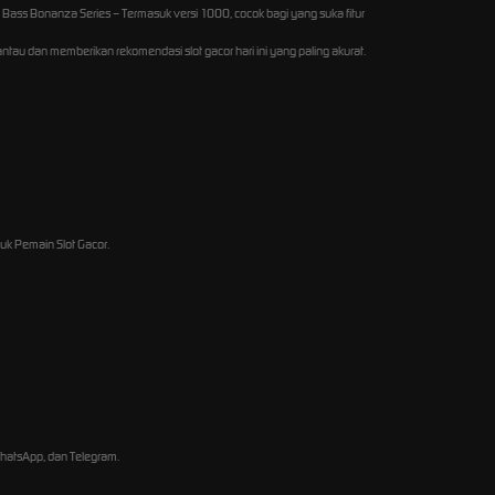
Big Bass Bonanza Series – Termasuk versi 1000, cocok bagi yang suka fitur
ntau dan memberikan rekomendasi slot gacor hari ini yang paling akurat.
uk Pemain Slot Gacor.
WhatsApp, dan Telegram.