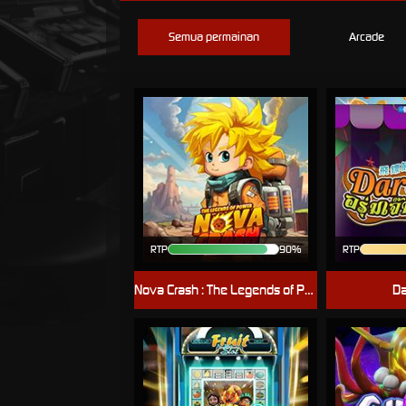
Semua permainan
Arcade
RTP
90%
RTP
Nova Crash : The Legends of Power
Da