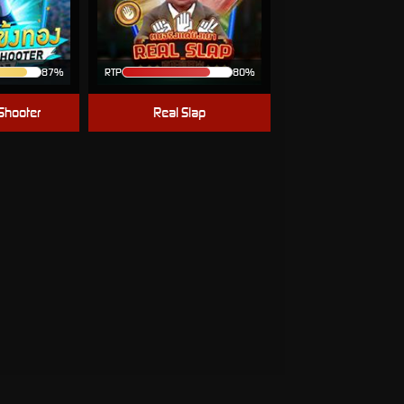
87%
RTP
80%
Shooter
Real Slap