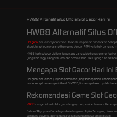
HW88 Alternatif Situs Official Slot Gacor Hari Ini
HW88 Alternatif Situs Offi
Slot gacor
hari ini menjadi incaran utama ribuan pemain di Indonesia. Seti
akurat, tetapi juga ratusan pilihan game dengan RTP live terbaik yang sia
HW88 hadir sebagai platform terpercaya yang selalu konsisten memberika
yang lebih tinggi. Banyak hunter dan pemain setia HW88 yang rutin melapor
Mengapa Slot Gacor Hari Ini 
Slot gacor hari ini merujuk pada permainan yang sedang dalam kondisi panas. 
modal sangat memengaruhi hasil. Di HW88, tim menyediakan update harian
Rekomendasi Game Slot Gaco
HW88
menyediakan koleksi game lengkap dari provider ternama. Beberapa j
Gates of Olympus – Game legendaris dengan multiplier Zeus yang bisa men
spin yang powerful. Sering mencatat kemenangan besar di sesi malam.