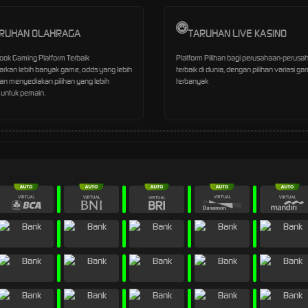
RUHAN OLAHRAGA
TARUHAN LIVE KASINO
ook Gaming Platform Terbaik
Platform Pilihan bagi perusahaan-perusa
kan lebih banyak game, odds yang lebih
terbaik di dunia, dengan pilihan variasi g
 dan menyediakan pilihan yang lebih
terbanyak
untuk pemain.