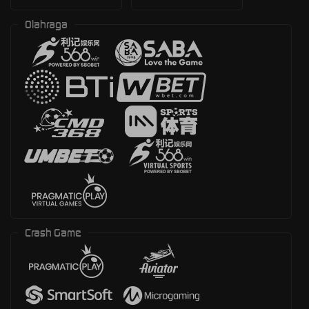
Olahraga
Crash Game