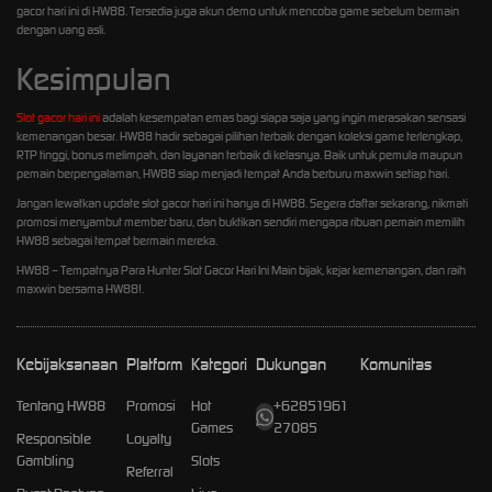
gacor hari ini di HW88. Tersedia juga akun demo untuk mencoba game sebelum bermain
dengan uang asli.
Kesimpulan
Slot gacor hari ini
adalah kesempatan emas bagi siapa saja yang ingin merasakan sensasi
kemenangan besar. HW88 hadir sebagai pilihan terbaik dengan koleksi game terlengkap,
RTP tinggi, bonus melimpah, dan layanan terbaik di kelasnya. Baik untuk pemula maupun
pemain berpengalaman, HW88 siap menjadi tempat Anda berburu maxwin setiap hari.
Jangan lewatkan update slot gacor hari ini hanya di HW88. Segera daftar sekarang, nikmati
promosi menyambut member baru, dan buktikan sendiri mengapa ribuan pemain memilih
HW88 sebagai tempat bermain mereka.
HW88 – Tempatnya Para Hunter Slot Gacor Hari Ini Main bijak, kejar kemenangan, dan raih
maxwin bersama HW88!.
Kebijaksanaan
Platform
Kategori
Dukungan
Komunitas
Tentang HW88
Promosi
Hot
+62851961
Games
27085
Responsible
Loyalty
Gambling
Slots
Referral