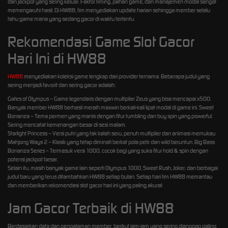
dan jackpot yang sering keluar. Faktor timing, pilihan game, dan manajemen modal sangat
memengaruhi hasil. Di HW88, tim menyediakan update harian sehingga member selalu
tahu game mana yang sedang gacor di waktu tertentu.
Rekomendasi Game Slot Gacor
Hari Ini di HW88
HW88
menyediakan koleksi game lengkap dari provider ternama. Beberapa judul yang
sering menjadi favorit dan sering gacor adalah:
Gates of Olympus – Game legendaris dengan multiplier Zeus yang bisa mencapai x500.
Banyak member HW88 berhasil meraih maxwin berkali-kali lipat modal di game ini. Sweet
Bonanza – Tema permen yang manis dengan fitur tumbling dan buy spin yang powerful.
Sering mencatat kemenangan besar di sesi malam.
Starlight Princess – Versi putri yang tak kalah seru, penuh multiplier dan animasi memukau.
Mahjong Ways 2 – Klasik yang tetap diminati berkat pola petir dan wild beruntun. Big Bass
Bonanza Series – Termasuk versi 1000, cocok bagi yang suka fitur hold & spin dengan
potensi jackpot besar.
Selain itu, masih banyak game lain seperti Olympus 1000, Sweet Rush, Joker, dan berbagai
judul baru yang terus ditambahkan HW88 setiap bulan. Setiap hari tim HW88 memantau
dan memberikan rekomendasi slot gacor hari ini yang paling akurat.
Jam Gacor Terbaik di HW88
Berdasarkan data dan pengalaman member, berikut jam-jam yang sering dianggap paling