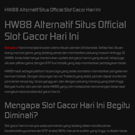
HW88 Alternatif Situs Official Slot Gacor Hari Ini
HW88 Alternatif Situs Official
Slot Gacor Hari Ini
Slot gacor
hari ini menjadi incaran utama ribuan pemain di Indonesia. Setiap hari, ribuan
orang mencari game yang sedang panas dan memberikan peluang maxwin tertinggi. Di
HW88, Anda tidak hanya menemukan update slot gacor hari ini yang akurat, tetapi juga
ratusan pilihan game dengan RTP live terbaik yang siap memberikan pembayaran besar.
HW88 hadir sebagai platform terpercaya yang selalu konsisten memberikan pengalaman
bermain terbaik. Dengan dukungan server Thailand yang stabil, pemain dapat menikmati
permainan tanpa lag, tanpa gangguan, dan dengan peluang menang yang lebih tinggi.
Banyak hunter dan pemain setia HW88 yang rutin melaporkan kemenangan besar saat
mengikuti rekomendasi slot gacor hari ini.
Mengapa Slot Gacor Hari Ini Begitu
Diminati?
Slot gacor hari ini merujuk pada permainan yang sedang dalam kondisi panas.
Karakteristiknya antara lain RTP di atas 96%, frekuensi scatter yang tinggi, multiplier besar,