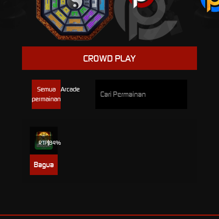
CROWD PLAY
Semua
Arcade
permainan
RTP
84%
Bagua