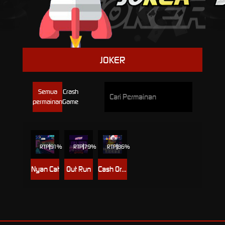
JOKER
Semua
Crash
permainan
Game
RTP
91%
RTP
79%
RTP
86%
Nyan Cat
Out Run
Cash Or Crash