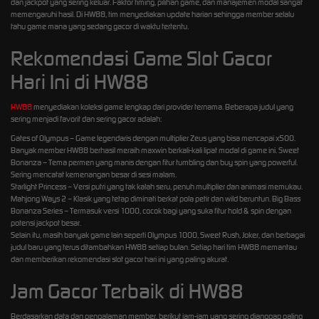
dan jackpot yang sering keluar. Faktor timing, pilihan game, dan manajemen modal sangat
memengaruhi hasil. Di HW88, tim menyediakan update harian sehingga member selalu
tahu game mana yang sedang gacor di waktu tertentu.
Rekomendasi Game Slot Gacor
Hari Ini di HW88
HW88
menyediakan koleksi game lengkap dari provider ternama. Beberapa judul yang
sering menjadi favorit dan sering gacor adalah:
Gates of Olympus – Game legendaris dengan multiplier Zeus yang bisa mencapai x500.
Banyak member HW88 berhasil meraih maxwin berkali-kali lipat modal di game ini. Sweet
Bonanza – Tema permen yang manis dengan fitur tumbling dan buy spin yang powerful.
Sering mencatat kemenangan besar di sesi malam.
Starlight Princess – Versi putri yang tak kalah seru, penuh multiplier dan animasi memukau.
Mahjong Ways 2 – Klasik yang tetap diminati berkat pola petir dan wild beruntun. Big Bass
Bonanza Series – Termasuk versi 1000, cocok bagi yang suka fitur hold & spin dengan
potensi jackpot besar.
Selain itu, masih banyak game lain seperti Olympus 1000, Sweet Rush, Joker, dan berbagai
judul baru yang terus ditambahkan HW88 setiap bulan. Setiap hari tim HW88 memantau
dan memberikan rekomendasi slot gacor hari ini yang paling akurat.
Jam Gacor Terbaik di HW88
Berdasarkan data dan pengalaman member, berikut jam-jam yang sering dianggap paling