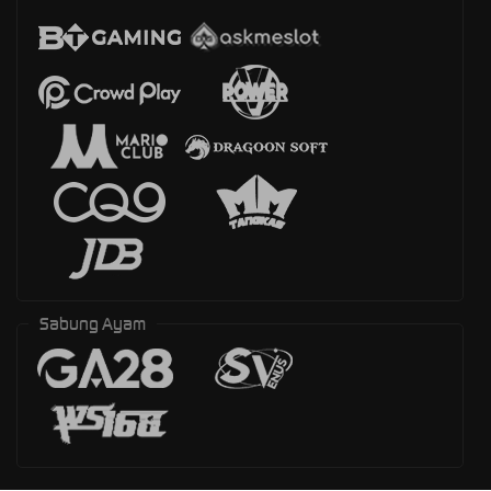
Sabung Ayam