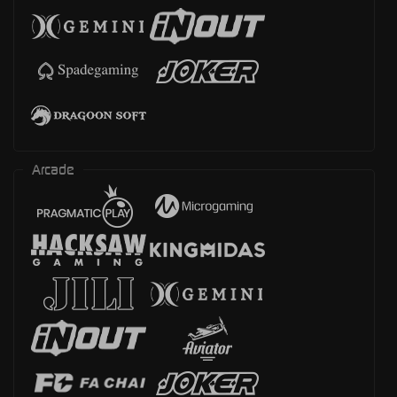
Arcade