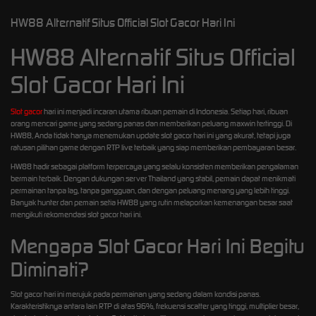
HW88 Alternatif Situs Official Slot Gacor Hari Ini
HW88 Alternatif Situs Official
Slot Gacor Hari Ini
Slot gacor
hari ini menjadi incaran utama ribuan pemain di Indonesia. Setiap hari, ribuan
orang mencari game yang sedang panas dan memberikan peluang maxwin tertinggi. Di
HW88, Anda tidak hanya menemukan update slot gacor hari ini yang akurat, tetapi juga
ratusan pilihan game dengan RTP live terbaik yang siap memberikan pembayaran besar.
HW88 hadir sebagai platform terpercaya yang selalu konsisten memberikan pengalaman
bermain terbaik. Dengan dukungan server Thailand yang stabil, pemain dapat menikmati
permainan tanpa lag, tanpa gangguan, dan dengan peluang menang yang lebih tinggi.
Banyak hunter dan pemain setia HW88 yang rutin melaporkan kemenangan besar saat
mengikuti rekomendasi slot gacor hari ini.
Mengapa Slot Gacor Hari Ini Begitu
Diminati?
Slot gacor hari ini merujuk pada permainan yang sedang dalam kondisi panas.
Karakteristiknya antara lain RTP di atas 96%, frekuensi scatter yang tinggi, multiplier besar,