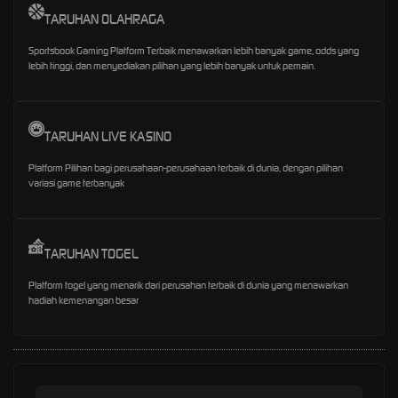
TARUHAN OLAHRAGA
Sportsbook Gaming Platform Terbaik menawarkan lebih banyak game, odds yang
lebih tinggi, dan menyediakan pilihan yang lebih banyak untuk pemain.
TARUHAN LIVE KASINO
Platform Pilihan bagi perusahaan-perusahaan terbaik di dunia, dengan pilihan
variasi game terbanyak
TARUHAN TOGEL
Platform togel yang menarik dari perusahan terbaik di dunia yang menawarkan
hadiah kemenangan besar