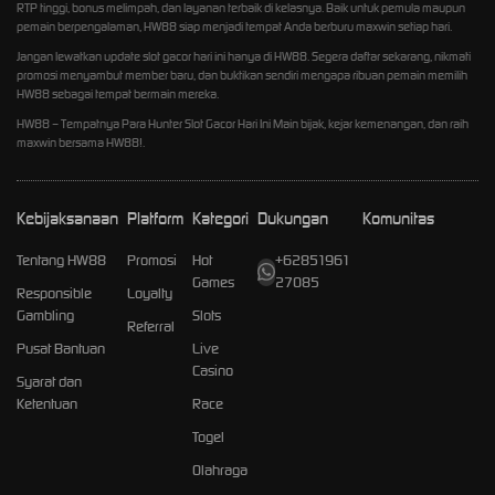
RTP tinggi, bonus melimpah, dan layanan terbaik di kelasnya. Baik untuk pemula maupun
pemain berpengalaman, HW88 siap menjadi tempat Anda berburu maxwin setiap hari.
Jangan lewatkan update slot gacor hari ini hanya di HW88. Segera daftar sekarang, nikmati
promosi menyambut member baru, dan buktikan sendiri mengapa ribuan pemain memilih
HW88 sebagai tempat bermain mereka.
HW88 – Tempatnya Para Hunter Slot Gacor Hari Ini Main bijak, kejar kemenangan, dan raih
maxwin bersama HW88!.
Kebijaksanaan
Platform
Kategori
Dukungan
Komunitas
Tentang HW88
Promosi
Hot
+62851961
Games
27085
Responsible
Loyalty
Gambling
Slots
Referral
Pusat Bantuan
Live
Casino
Syarat dan
Ketentuan
Race
Togel
Olahraga