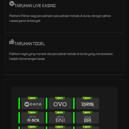
TARUHAN LIVE KASINO
Platform Pilihan bagi perusahaan-perusahaan terbaik di dunia, dengan pilihan
variasi game terbanyak
TARUHAN TOGEL
Platform togel yang menarik dari perusahan terbaik di dunia yang menawarkan
hadiah kemenangan besar