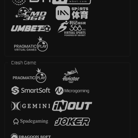
Crash Game