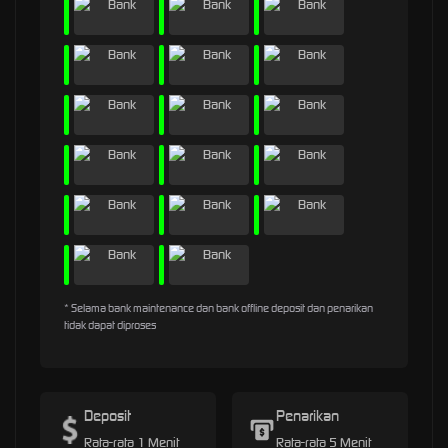
* Selama bank maintenance dan bank offline deposit dan penarikan
tidak dapat diproses
Deposit
Penarikan
Rata-rata 1 Menit
Rata-rata 5 Menit