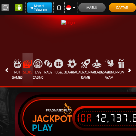
Main di
MASUK
DAFTAR
Telegram
HOT
SLOTS
LIVE
RACE
TOGEL
OLAHRAGA
CRASH
ARCADE
SABUNG
PROMOSI
GAMES
CASINO
GAME
AYAM
IDR
12,737,
JACKPOT
PLAY