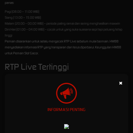
panas:
Pagi (08.00 – 11.00 WIB)
Siang (13.00 – 15.00 WIB)
Malam (20.00 – 00.00 WIB) – periode paling ramai dan sering menghasilkan maxwin
Dini Hari (01.00 – 04.00 WIB) – cocok untuk yang suka suasana sepi tapi peluang tetap
tinggi
Pemain disarankan untuk selalu mengecek RTP Live sebelum mulai bermain. HW88
menyediakan informasi RTP yang transparan dan terus diperbarui. Keunggulan HW88
untuk Pemain Slot Gacor.
RTP Live Tertinggi
HW88 dikenal dengan RTP yang lebih kompetitif dibandingkan platform lain.
×
Bonus dan Promosi Melimpah
Bonus New Member hingga 100% + Free Spin, bonus harian, cashback, dan event
mingguan yang memudahkan modal awal.
Transaksi Cepat & Aman
INFORMASI PENTING
Deposit dan withdraw instan melalui QRIS, DANA, OVO, GoPay, serta semua bank lokal.
Proses withdrawal biasanya tidak lebih dari 5 menit.
Keamanan Terjamin
Sistem enkripsi terbaik dan lisensi resmi membuat pemain dapat bermain dengan tenang.